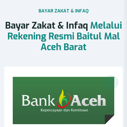
B
A
Y
A
R
Z
A
K
A
T
&
I
N
F
A
Q
B
a
y
a
r
Z
a
k
a
t
&
I
n
f
a
q
M
e
l
a
l
u
i
R
e
k
e
n
i
n
g
R
e
s
m
i
B
a
i
t
u
l
M
a
l
A
c
e
h
B
a
r
a
t